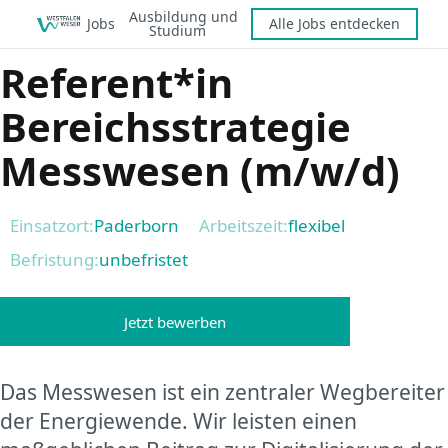
Ausbildung und
Jobs
Alle Jobs entdecken
Studium
Referent*in
Bereichsstrategie
Messwesen (m/w/d)
Einsatzort:
Paderborn
Arbeitszeit:
flexibel
Befristung:
unbefristet
KI-generiert
Jetzt bewerben
Das Messwesen ist ein zentraler Wegbereiter
der Energiewende. Wir leisten einen